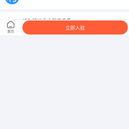
哈尔滨工业大学泰安教学站
立即入驻
岱宗大街58号
首页
金地集团山东分公司
山东省青岛市胶南经济技术开发区
泰安市凯华旅行社有限公司
文化路24 农大后门
山东镭蒙机械设备有限公司
泰安市青春创业开发区,泰肥一级路南